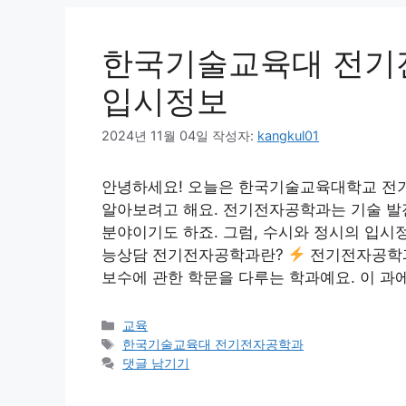
한국기술교육대 전기
입시정보
2024년 11월 04일
작성자:
kangkul01
안녕하세요! 오늘은 한국기술교육대학교 전기
알아보려고 해요. 전기전자공학과는 기술 발전
분야이기도 하죠. 그럼, 수시와 정시의 입
능상담 전기전자공학과란?
전기전자공학과는
보수에 관한 학문을 다루는 학과예요. 이 과에
카
교육
테
태
한국기술교육대 전기전자공학과
고
그
댓글 남기기
리