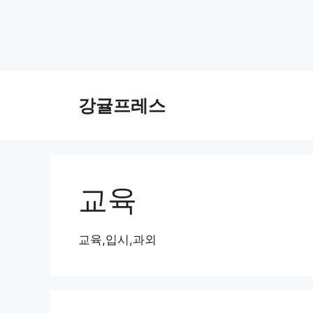
컨
텐
강귤프레스
츠
로
건
너
뛰
교육
기
교육,입시,과외