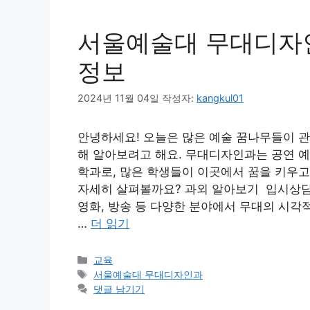
서울예술대 무대디자인
정보
2024년 11월 04일
작성자:
kangkul01
안녕하세요! 오늘은 많은 예술 꿈나무들이 
해 알아보려고 해요. 무대디자인과는 공연 
학과로, 많은 학생들이 이곳에서 꿈을 키우고
자세히 살펴볼까요? 과외 알아보기 입시상
영화, 방송 등 다양한 분야에서 무대의 시각
…
더 읽기
카
교육
테
태
서울예술대 무대디자인과
고
그
댓글 남기기
리