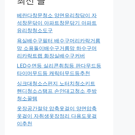
최신 글
베란다창문청소 양면유리창닦이 자
석창문닦이 아파트창문닦기 아파트
유리창청소도구
욕실배수구필터 배수구머리카락거름
망 소용돌이배수구거름망 하수구머
리카락트랩 화장실배수구커버
LED수면등 실리콘취침등 판다무드등
타이머무드등 캐릭터무드등추천
싱크대청소스펀지 노터치청소키트
핸디청소스탬프 손안대고청소 주방
청소꿀템
옷장공간절약 압축옷걸이 양면압축
옷걸이 자취생옷장정리 다용도옷걸
이추천