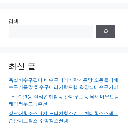
검색
최신 글
욕실배수구필터 배수구머리카락거름망 소용돌이배
수구거름망 하수구머리카락트랩 화장실배수구커버
LED수면등 실리콘취침등 판다무드등 타이머무드등
캐릭터무드등추천
싱크대청소스펀지 노터치청소키트 핸디청소스탬프
손안대고청소 주방청소꿀템