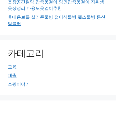
옷장공간절약 압축옷걸이 양면압축옷걸이 자취생
옷장정리 다용도옷걸이추천
휴대용보틀 실리콘물병 접이식물병 헬스물병 등산
텀블러
카테고리
교육
대출
쇼핑이야기