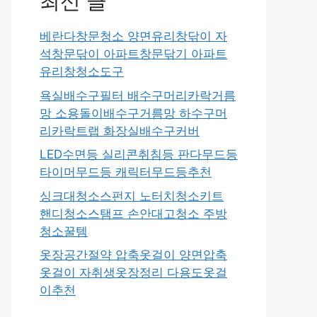
최신 글
베란다창문청소 양면유리창닦이 자
석창문닦이 아파트창문닦기 아파트
유리창청소도구
욕실배수구필터 배수구머리카락거름
망 소용돌이배수구거름망 하수구머
리카락트랩 화장실배수구커버
LED수면등 실리콘취침등 판다무드등
타이머무드등 캐릭터무드등추천
싱크대청소스펀지 노터치청소키트
핸디청소스탬프 손안대고청소 주방
청소꿀템
옷장공간절약 압축옷걸이 양면압축
옷걸이 자취생옷장정리 다용도옷걸
이추천