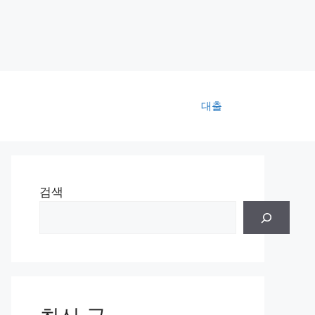
대출
검색