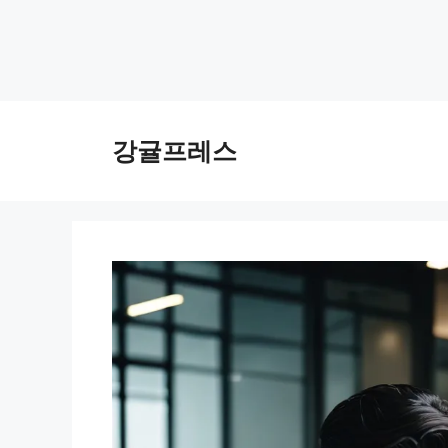
컨
텐
강귤프레스
츠
로
건
너
뛰
기