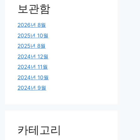
보관함
2026년 8월
2025년 10월
2025년 8월
2024년 12월
2024년 11월
2024년 10월
2024년 9월
카테고리