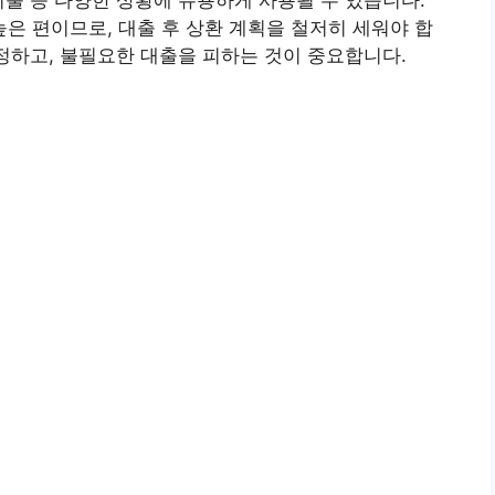
 편이므로, 대출 후 상환 계획을 철저히 세워야 합
산정하고, 불필요한 대출을 피하는 것이 중요합니다.