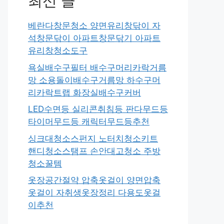
최신 글
베란다창문청소 양면유리창닦이 자
석창문닦이 아파트창문닦기 아파트
유리창청소도구
욕실배수구필터 배수구머리카락거름
망 소용돌이배수구거름망 하수구머
리카락트랩 화장실배수구커버
LED수면등 실리콘취침등 판다무드등
타이머무드등 캐릭터무드등추천
싱크대청소스펀지 노터치청소키트
핸디청소스탬프 손안대고청소 주방
청소꿀템
옷장공간절약 압축옷걸이 양면압축
옷걸이 자취생옷장정리 다용도옷걸
이추천