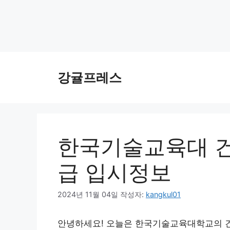
컨
텐
강귤프레스
츠
로
건
너
뛰
한국기술교육대 건
기
급 입시정보
2024년 11월 04일
작성자:
kangkul01
안녕하세요! 오늘은 한국기술교육대학교의 건