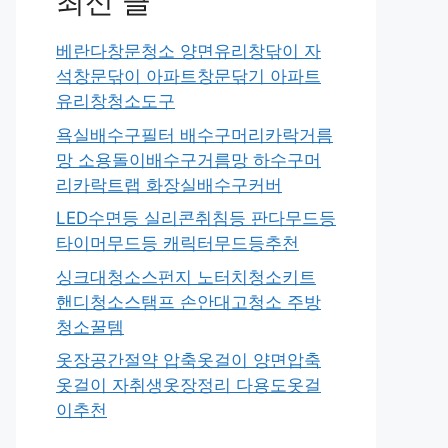
최신 글
베란다창문청소 양면유리창닦이 자
석창문닦이 아파트창문닦기 아파트
유리창청소도구
욕실배수구필터 배수구머리카락거름
망 소용돌이배수구거름망 하수구머
리카락트랩 화장실배수구커버
LED수면등 실리콘취침등 판다무드등
타이머무드등 캐릭터무드등추천
싱크대청소스펀지 노터치청소키트
핸디청소스탬프 손안대고청소 주방
청소꿀템
옷장공간절약 압축옷걸이 양면압축
옷걸이 자취생옷장정리 다용도옷걸
이추천