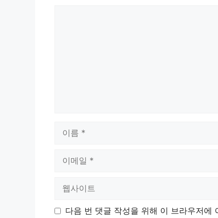
댓
글
이
름
이
메
일
웹
사
이
다음 번 댓글 작성을 위해 이 브라우저에 