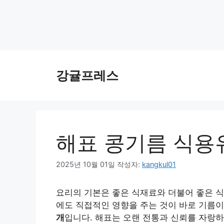
컨
텐
강귤프레스
츠
로
건
너
뛰
해표 콩기름 식용유,
기
2025년 10월 01일
작성자:
kangkul01
요리의 기본은 좋은 식재료와 더불어 좋은 식
에도 직접적인 영향을 주는 것이 바로 기름이
개
입니다. 해표는 오랜 전통과 신뢰를 자랑하