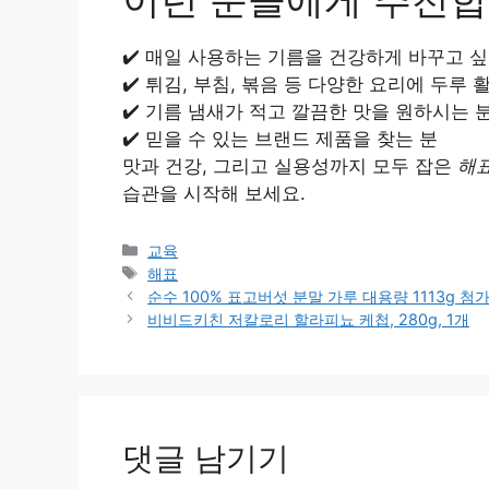
✔️ 매일 사용하는 기름을 건강하게 바꾸고 싶
✔️ 튀김, 부침, 볶음 등 다양한 요리에 두루
✔️ 기름 냄새가 적고 깔끔한 맛을 원하시는 
✔️ 믿을 수 있는 브랜드 제품을 찾는 분
맛과 건강, 그리고 실용성까지 모두 잡은
해표
습관을 시작해 보세요.
카
교육
테
태
해표
고
그
순수 100% 표고버섯 분말 가루 대용량 1113g 첨
리
비비드키친 저칼로리 할라피뇨 케첩, 280g, 1개
댓글 남기기